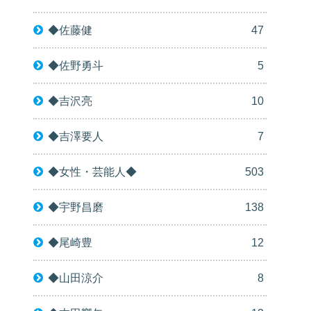
◆佐藤健
47
◆佐野勇斗
5
◆吉沢亮
10
◆吉澤要人
7
◆女性・芸能人◆
503
◆宇野昌磨
138
◆尾崎豊
12
◆山田涼介
8