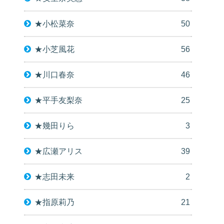
★小松菜奈
50
★小芝風花
56
★川口春奈
46
★平手友梨奈
25
★幾田りら
3
★広瀬アリス
39
★志田未来
2
★指原莉乃
21