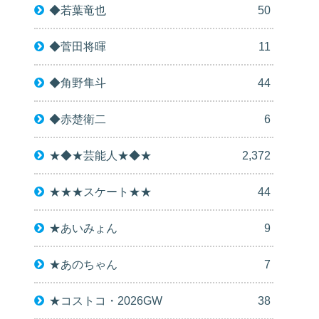
◆若葉竜也
50
◆菅田将暉
11
◆角野隼斗
44
◆赤楚衛二
6
★◆★芸能人★◆★
2,372
★★★スケート★★
44
★あいみょん
9
★あのちゃん
7
★コストコ・2026GW
38