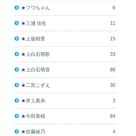
★フワちゃん
6
★三浦 佳生
11
★上坂樹里
15
★上白石萌歌
33
★上白石萌音
88
★二宮こずえ
30
★井上真央
3
★今田美桜
84
★佐藤綾乃
4