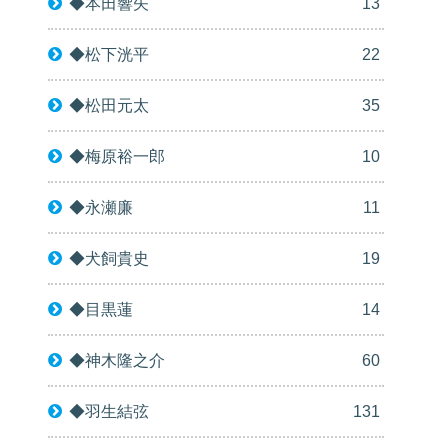
◆本田響矢
13
◆松下洸平
22
◆松田元太
35
◆梅原裕一郎
10
◆永瀬廉
11
◆犬飼貴史
19
◆目黒蓮
14
◆神木隆之介
60
◆羽生結弦
131