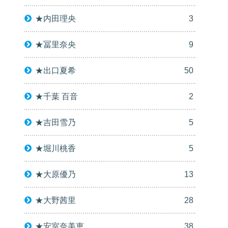
★内田理央
3
★冨里奈央
9
★出口夏希
50
★千葉 百音
2
★吉田雪乃
5
★堀川桃香
5
★大原優乃
13
★大野茜里
28
★安室奈美恵
38