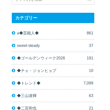
カテゴリー
a◆芸能人◆
861
sweet steady
37
◆ゴールデンウィーク2026
191
◆チェ・ジョンヒョプ
10
◆トレンド◆
7,099
◆三山凌輝
63
◆二宮和也
21