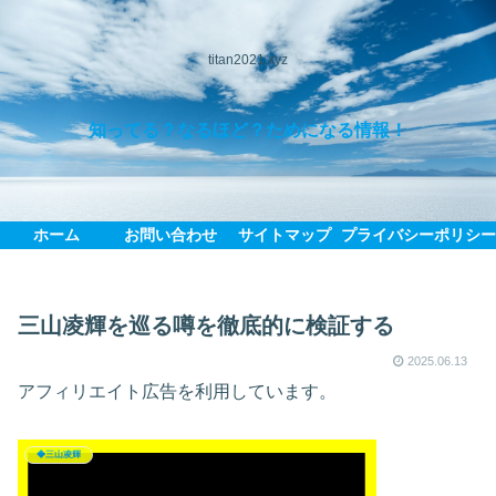
titan2021.xyz
知ってる？なるほど？ためになる情報！
ホーム
お問い合わせ
サイトマップ
プライバシーポリシ
三山凌輝を巡る噂を徹底的に検証する
2025.06.13
アフィリエイト広告を利用しています。
◆三山凌輝