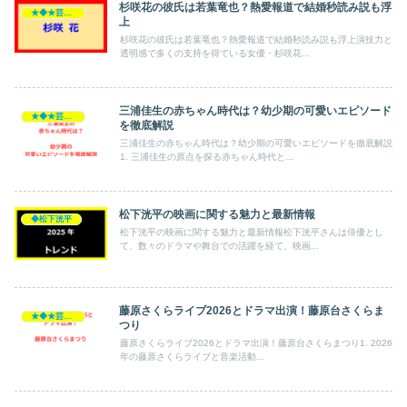
杉咲花の彼氏は若葉竜也？熱愛報道で結婚秒読み説も浮
★◆★芸能人★◆★
上
杉咲花の彼氏は若葉竜也？熱愛報道で結婚秒読み説も浮上演技力と
透明感で多くの支持を得ている女優・杉咲花...
三浦佳生の赤ちゃん時代は？幼少期の可愛いエピソード
★◆★芸能人★◆★
を徹底解説
三浦佳生の赤ちゃん時代は？幼少期の可愛いエピソードを徹底解説
1. 三浦佳生の原点を探る赤ちゃん時代と...
松下洸平の映画に関する魅力と最新情報
◆松下洸平
松下洸平の映画に関する魅力と最新情報松下洸平さんは俳優とし
て、数々のドラマや舞台での活躍を経て、映画...
藤原さくらライブ2026とドラマ出演！藤原台さくらま
★◆★芸能人★◆★
つり
藤原さくらライブ2026とドラマ出演！藤原台さくらまつり1. 2026
年の藤原さくらライブと音楽活動...