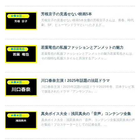
芳根京子の見逃せない映画5本
★◆★芸能人★◆★
芳根京子の見逃せない映画5本女優の芳根京子さんは、青春、時代
劇、SF、ヒューマンドラマといったさまざ...
若葉竜也の私服ファッションとアンメットの魅力
◆若葉竜也
若葉竜也の私服ファッションとアンメットの魅力若葉竜也さんは、
その独特な私服スタイルと共演するアンメッ...
川口春奈主演！2025年話題の法廷ドラマ
★◆★芸能人★◆★
川口春奈主演！2025年話題の法廷ドラマ2025年冬、日本テレビ系
で放送されたドラマ『アンサンブル』...
真央ボイス大全：浅田真央の「音声」コンテンツ全集
★◆★芸能人★◆★
真央ボイス大全：浅田真央の「音声」コンテンツ全集浅田真央の声
が集結！プロスケーターとしての記者会見、...