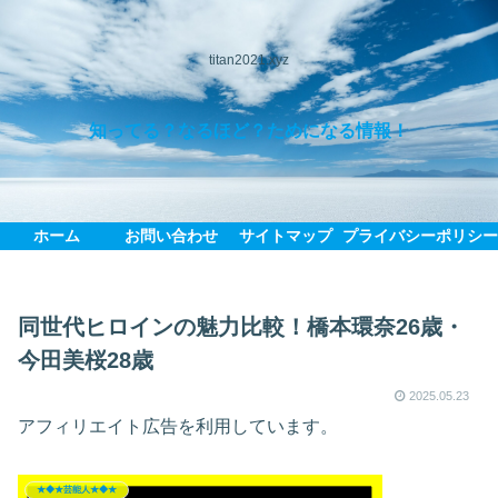
titan2021.xyz
知ってる？なるほど？ためになる情報！
ホーム
お問い合わせ
サイトマップ
プライバシーポリシ
同世代ヒロインの魅力比較！橋本環奈26歳・
今田美桜28歳
2025.05.23
アフィリエイト広告を利用しています。
★◆★芸能人★◆★