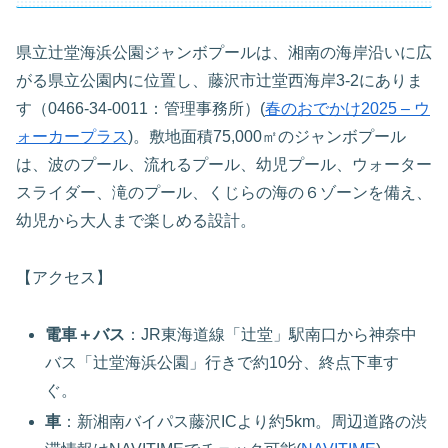
県立辻堂海浜公園ジャンボプールは、湘南の海岸沿いに広
がる県立公園内に位置し、藤沢市辻堂西海岸3‑2にありま
す（0466‑34‑0011：管理事務所）(
春のおでかけ2025 – ウ
ォーカープラス
)。敷地面積75,000㎡のジャンボプール
は、波のプール、流れるプール、幼児プール、ウォーター
スライダー、滝のプール、くじらの海の６ゾーンを備え、
幼児から大人まで楽しめる設計。
【アクセス】
電車＋バス
：JR東海道線「辻堂」駅南口から神奈中
バス「辻堂海浜公園」行きで約10分、終点下車す
ぐ。
車
：新湘南バイパス藤沢ICより約5km。周辺道路の渋