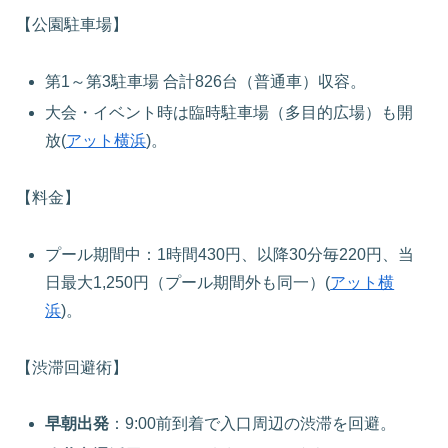
【公園駐車場】
第1～第3駐車場 合計826台（普通車）収容。
大会・イベント時は臨時駐車場（多目的広場）も開
放(
アット横浜
)。
【料金】
プール期間中：1時間430円、以降30分毎220円、当
日最大1,250円（プール期間外も同一）(
アット横
浜
)。
【渋滞回避術】
早朝出発
：9:00前到着で入口周辺の渋滞を回避。