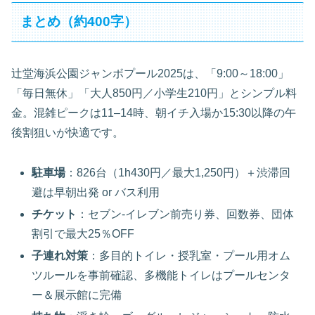
まとめ（約400字）
辻堂海浜公園ジャンボプール2025は、「9:00～18:00」
「毎日無休」「大人850円／小学生210円」とシンプル料
金。混雑ピークは11–14時、朝イチ入場か15:30以降の午
後割狙いが快適です。
駐車場
：826台（1h430円／最大1,250円）＋渋滞回
避は早朝出発 or バス利用
チケット
：セブン‐イレブン前売り券、回数券、団体
割引で最大25％OFF
子連れ対策
：多目的トイレ・授乳室・プール用オム
ツルールを事前確認、多機能トイレはプールセンタ
ー＆展示館に完備