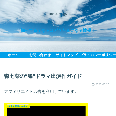
titan2021.xyz
知ってる？なるほど？ためになる情報！
ホーム
お問い合わせ
サイトマップ
プライバシーポリシ
森七菜の“海”ドラマ出演作ガイド
2025.05.26
アフィリエイト広告を利用しています。
★◆★芸能人★◆★