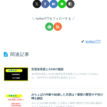
toriton777をフォローする
toriton777
関連記事
安室奈美恵とSAMの物語
★◆★芸能人★◆★
★安室奈美恵とSAMの物語安室奈美恵さんとSAMさんの出会い
は、1990年代の音楽業界を象徴するもの...
みちょぱの年齢や結婚した旦那は？最新の髪型や子供の
★◆★芸能人★◆★
噂を解説
みちょぱの年齢や結婚した旦那は？最新の髪型や子供の噂を解説1.
カリスマモデルみちょぱの魅力と現在の...