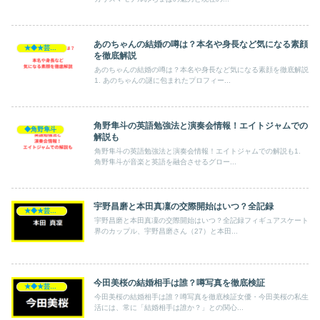
あのちゃんの結婚の噂は？本名や身長など気になる素顔
★◆★芸能人★◆★
を徹底解説
あのちゃんの結婚の噂は？本名や身長など気になる素顔を徹底解説
1. あのちゃんの謎に包まれたプロフィー...
角野隼斗の英語勉強法と演奏会情報！エイトジャムでの
◆角野隼斗
解説も
角野隼斗の英語勉強法と演奏会情報！エイトジャムでの解説も1.
角野隼斗が音楽と英語を融合させるグロー...
宇野昌磨と本田真凜の交際開始はいつ？全記録
★◆★芸能人★◆★
宇野昌磨と本田真凜の交際開始はいつ？全記録フィギュアスケート
界のカップル、宇野昌磨さん（27）と本田...
今田美桜の結婚相手は誰？噂写真を徹底検証
★◆★芸能人★◆★
今田美桜の結婚相手は誰？噂写真を徹底検証女優・今田美桜の私生
活には、常に「結婚相手は誰か？」との関心...