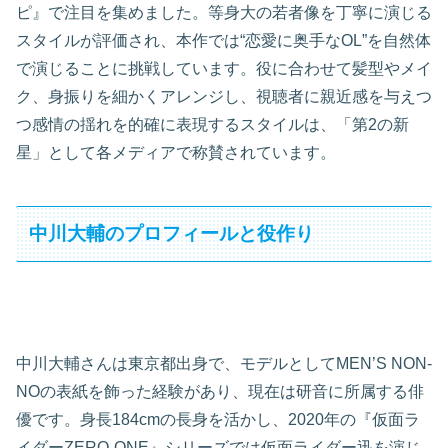
ピ』で注目を集めました。等身大の若者像を丁寧に演じる
スタイルが評価され、本作では“恋愛に奥手なOL”を自然体
で演じることに挑戦しています。役に合わせて髪型やメイ
ク、身振りを細かくアレンジし、視聴者に親近感を与えつ
つ感情の揺れを的確に表現するスタイルは、「第2の新
星」として各メディアで称賛されています。
中川大輔のプロフィールと役作り
中川大輔さんは東京都出身で、モデルとしてMEN’S NON-
NOの表紙を飾った経験があり、現在は研音に所属する俳
優です。身長184cmの長身を活かし、2020年の『仮面ラ
イダーZERO-ONE』シリーズでは仮面ライダー迅を演じ