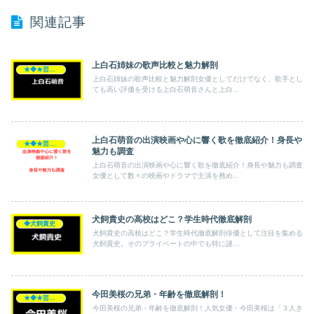
関連記事
上白石姉妹の歌声比較と魅力解剖
★◆★芸能人★◆★
上白石姉妹の歌声比較と魅力解剖女優としてだけでなく、歌手とし
ても高い評価を受ける上白石萌音さんと上白...
上白石萌音の出演映画や心に響く歌を徹底紹介！身長や
★◆★芸能人★◆★
魅力も調査
上白石萌音の出演映画や心に響く歌を徹底紹介！身長や魅力も調査
女優として数々の映画やドラマで主演を務め...
犬飼貴史の高校はどこ？学生時代徹底解剖
◆犬飼貴史
犬飼貴史の高校はどこ？学生時代徹底解剖俳優として注目を集める
犬飼貴史。そのプライベートの中でも特に謎...
今田美桜の兄弟・年齢を徹底解剖！
★◆★芸能人★◆★
今田美桜の兄弟・年齢を徹底解剖！人気女優・今田美桜は「３人き