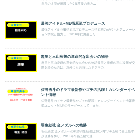
隼斗の才能が飛躍した9歳前後の歩み...
最強アイドル≠ME指原流プロデュース
★◆★芸能人★◆★
最強アイドル≠ME指原流プロデュース指原莉乃が代々木アニメーシ
ョン学院と協力し、2019年に誕生した...
趣里と三山凌輝の運命的な出会いの物語
★◆★芸能人★◆★
趣里と三山凌輝の運命的な出会いの物語趣里と俳優の三山凌輝が交
際を始めたのは、意外にも共演したドラマの...
佐野勇斗のドラマ最新作やゴチの活躍！カレンダーイベ
◆佐野勇斗
ント情報
佐野勇斗のドラマ最新作やゴチの活躍！カレンダーイベント情報音
楽ユニットM!LKのリーダーとして、また...
羽生結弦 金メダルへの軌跡
◆羽生結弦
羽生結弦 金メダルへの軌跡羽生結弦は2014年ソチ五輪で史上最年
少優勝を飾り、2018年平昌五輪で連...