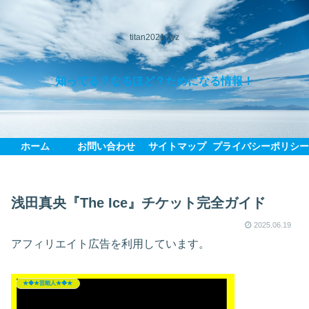
titan2021.xyz
知ってる？なるほど？ためになる情報！
ホーム
お問い合わせ
サイトマップ
プライバシーポリシ
浅田真央『The Ice』チケット完全ガイド
2025.06.19
アフィリエイト広告を利用しています。
★◆★芸能人★◆★