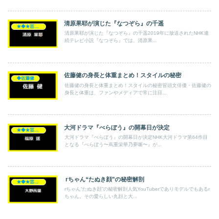
清原果耶が演じた『なつぞら』の千遥
★◆★芸能人★◆★
清原果耶が演じた『なつぞら』の千遥2019年に放送されたNHK連
続テレビ小説『なつぞら』では、清原果...
佐藤健の身長と体重まとめ！スタイルの秘密
◆佐藤健
佐藤健の身長と体重まとめ！スタイルの秘密冒頭文俳優・佐藤健の
身長と体重は、ファンやメディアで常に注目...
大河ドラマ『べらぼう』の開幕日が決定
★◆★芸能人★◆★
大河ドラマ『べらぼう』の開幕日が決定NHK大河ドラマ第64作目
となる『べらぼう〜蔦重栄華乃夢噺〜』が...
rちゃん“たぬき顔”の秘密解剖
★◆★芸能人★◆★
rちゃん“たぬき顔”の秘密解剖人気YouTuberでありモデルでもあるr
ちゃん。その愛らしい丸顔と大...