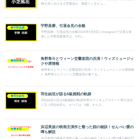
柄を演じ分ける小芝風花が、最新インタビュ...
宇野昌磨、引退会見の全貌
◆宇野昌磨
宇野昌磨、引退会見の全貌2024年5月9日にInstagramで引退を発
表した宇野昌磨選手は、5月1...
角野隼斗とウィーン交響楽団の共演！ウィズミュージッ
◆角野隼斗
クや席情報
角野隼斗とウィーン交響楽団の共演！ウィズミュージックや席情報
1. 角野隼斗とウィーン交響楽団が奏でる...
羽生結弦が語る6級挑戦の軌跡
◆羽生結弦
羽生結弦が語る6級挑戦の軌跡世界のフィギュアスケート界の頂点
に立つ羽生結弦も、かつては「6級」からス...
浜辺美波の映画主演作と整った顔の秘訣！せんべい愛の
★◆★芸能人★◆★
噂も解説
浜辺美波の映画主演作と整った顔の秘訣！せんべい愛の噂も解説日