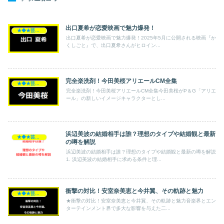
出口夏希が恋愛映画で魅力爆発！
★◆★芸能人★◆★
出口夏希が恋愛映画で魅力爆発！2025年5月に公開される映画『か
くしごと』で、出口夏希さんがヒロイン...
完全楽洗剤！今田美桜アリエールCM全集
★◆★芸能人★◆★
完全楽洗剤！今田美桜アリエールCM全集今田美桜がP＆G「アリエ
ール」の新しいイメージキャラクターとし...
浜辺美波の結婚相手は誰？理想のタイプや結婚観と最新
★◆★芸能人★◆★
の噂を解説
浜辺美波の結婚相手は誰？理想のタイプや結婚観と最新の噂を解説
1. 浜辺美波の結婚相手に求める条件と理...
衝撃の対比！安室奈美恵と今井翼、その軌跡と魅力
★◆★芸能人★◆★
★衝撃の対比！安室奈美恵と今井翼、その軌跡と魅力音楽界とエン
ターテインメント界で多大な影響を与えた二...