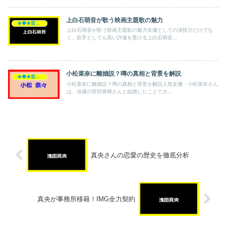
上白石萌音が歌う映画主題歌の魅力
★◆★芸能人★◆★
上白石萌音が歌う映画主題歌の魅力女優としての演技力だけでな
く、歌手としても高い評価を受ける上白石萌音...
小松菜奈に離婚説？噂の真相と背景を解説
★◆★芸能人★◆★
小松菜奈に離婚説？噂の真相と背景を解説人気女優・小松菜奈さん
は、俳優の菅田将暉さんと結婚したことで大...
真央さんの恋愛の歴史を徹底分析
真央が事務所移籍！IMG全力契約