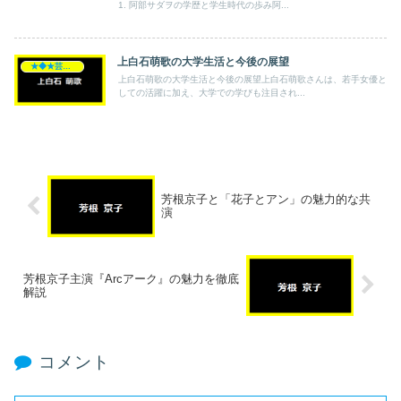
1. 阿部サダヲの学歴と学生時代の歩み阿...
上白石萌歌の大学生活と今後の展望
★◆★芸能人★◆★
上白石萌歌の大学生活と今後の展望上白石萌歌さんは、若手女優と
しての活躍に加え、大学での学びも注目され...
芳根京子と「花子とアン」の魅力的な共
演
芳根京子主演『Arcアーク』の魅力を徹底
解説
コメント