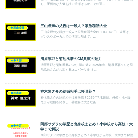
し、圧倒的な人気を誇る綾瀬はるか。その透...
三山凌輝の父親は一般人？家族秘話大全
◆三山凌輝
三山凌輝の父親は一般人？家族秘話大全BE:FIRSTの三山凌輝は、
ダンスやボーカルでの活躍に加えて、...
清原果耶と菊池風磨のCM共演の魅力
★◆★芸能人★◆★
清原果耶と菊池風磨のCM共演の魅力2025年春、清原果耶さんと菊
池風磨さんが共演するユニバーサル ミ...
神木隆之介の結婚相手は杉咲花？
◆神木隆之介
神木隆之介の結婚相手は杉咲花？2025年7月28日、俳優・神木隆
之介が結婚を発表し、芸能界に大きな衝...
阿部サダヲの学歴と出身校まとめ！小学校から高校・大
★◆★芸能人★◆★
学まで解説
阿部サダヲの学歴と出身校まとめ！小学校から高校・大学まで解説