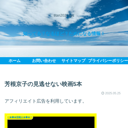
titan2021.xyz
知ってる？なるほど？ためになる情報！
ホーム
お問い合わせ
サイトマップ
プライバシーポリシ
芳根京子の見逃せない映画5本
2025.05.25
アフィリエイト広告を利用しています。
★◆★芸能人★◆★