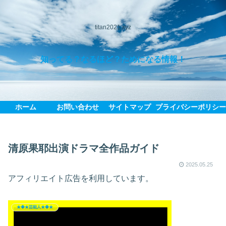
titan2021.xyz
知ってる？なるほど？ためになる情報！
ホーム
お問い合わせ
サイトマップ
プライバシーポリシ
清原果耶出演ドラマ全作品ガイド
2025.05.25
アフィリエイト広告を利用しています。
★◆★芸能人★◆★