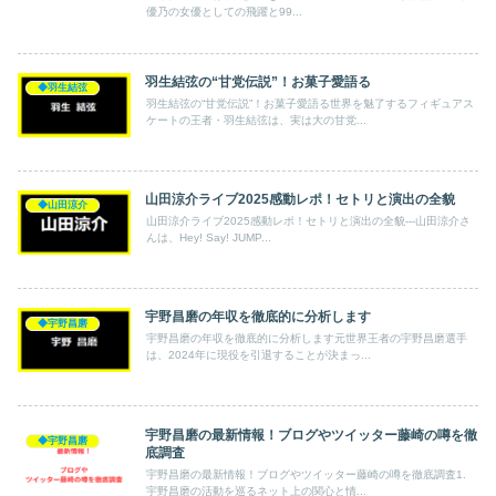
優乃の女優としての飛躍と99...
羽生結弦の“甘党伝説”！お菓子愛語る
◆羽生結弦
羽生結弦の“甘党伝説”！お菓子愛語る世界を魅了するフィギュアス
ケートの王者・羽生結弦は、実は大の甘党...
山田涼介ライブ2025感動レポ！セトリと演出の全貌
◆山田涼介
山田涼介ライブ2025感動レポ！セトリと演出の全貌---山田涼介さ
んは、Hey! Say! JUMP...
宇野昌磨の年収を徹底的に分析します
◆宇野昌磨
宇野昌磨の年収を徹底的に分析します元世界王者の宇野昌磨選手
は、2024年に現役を引退することが決まっ...
宇野昌磨の最新情報！ブログやツイッター藤崎の噂を徹
◆宇野昌磨
底調査
宇野昌磨の最新情報！ブログやツイッター藤崎の噂を徹底調査1.
宇野昌磨の活動を巡るネット上の関心と情...