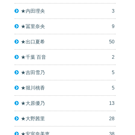
★内田理央
3
★冨里奈央
9
★出口夏希
50
★千葉 百音
2
★吉田雪乃
5
★堀川桃香
5
★大原優乃
13
★大野茜里
28
★安室奈美恵
38