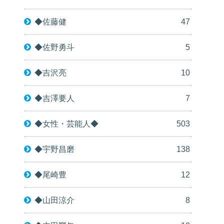
◆佐藤健
47
◆佐野勇斗
5
◆吉沢亮
10
◆吉澤要人
7
◆女性・芸能人◆
503
◆宇野昌磨
138
◆尾崎豊
12
◆山田涼介
8