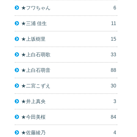
★フワちゃん
6
★三浦 佳生
11
★上坂樹里
15
★上白石萌歌
33
★上白石萌音
88
★二宮こずえ
30
★井上真央
3
★今田美桜
84
★佐藤綾乃
4