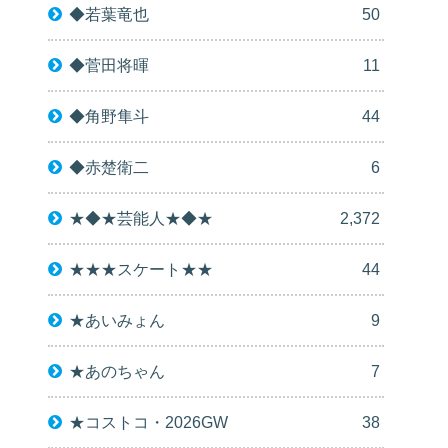
◆若葉竜也
50
◆菅田将暉
11
◆角野隼斗
44
◆赤楚衛二
6
★◆★芸能人★◆★
2,372
★★★スケート★★
44
★あいみょん
9
★あのちゃん
7
★コストコ・2026GW
38