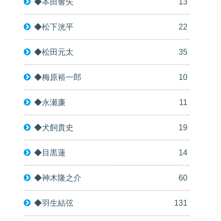
◆本田響矢
13
◆松下洸平
22
◆松田元太
35
◆梅原裕一郎
10
◆永瀬廉
11
◆犬飼貴史
19
◆目黒蓮
14
◆神木隆之介
60
◆羽生結弦
131