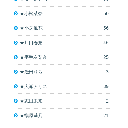
★小松菜奈
50
★小芝風花
56
★川口春奈
46
★平手友梨奈
25
★幾田りら
3
★広瀬アリス
39
★志田未来
2
★指原莉乃
21