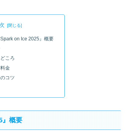
次
rk on Ice 2025』概要
場
見どころ
と料金
覧のコツ
25』概要