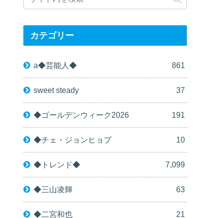
カテゴリー
a◆芸能人◆
861
sweet steady
37
◆ゴールデンウィーク2026
191
◆チェ・ジョンヒョプ
10
◆トレンド◆
7,099
◆三山凌輝
63
◆二宮和也
21