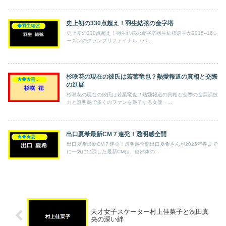
史上初の330点超え！羽生結弦の金字塔
◆羽生結弦
史上初の330点超え！羽生結弦の金字塔羽生結弦選手が2015–16シ
ーズンのグランプリファイナル（バ...
杉咲花の現在の彼氏は若葉竜也？熱愛報道の真相と交際
★◆★芸能人★◆★
の進展
杉咲花の現在の彼氏は若葉竜也？熱愛報道の真相と交際の進展演技
力と透明感で多くのファンを魅了する女優・...
出口夏希最新CM７連発！透明感全開
★◆★芸能人★◆★
出口夏希最新CM７連発！透明感全開出口夏希さんが2025年春まで
に一気に出演した最新CMは、自然体の...
天才女子スケーター村上佳菜子と浅田真
央の深い絆