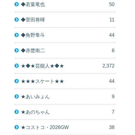
◆若葉竜也
50
◆菅田将暉
11
◆角野隼斗
44
◆赤楚衛二
6
★◆★芸能人★◆★
2,372
★★★スケート★★
44
★あいみょん
9
★あのちゃん
7
★コストコ・2026GW
38