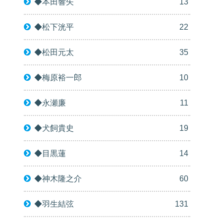
◆本田響矢
13
◆松下洸平
22
◆松田元太
35
◆梅原裕一郎
10
◆永瀬廉
11
◆犬飼貴史
19
◆目黒蓮
14
◆神木隆之介
60
◆羽生結弦
131