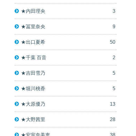
★内田理央
3
★冨里奈央
9
★出口夏希
50
★千葉 百音
2
★吉田雪乃
5
★堀川桃香
5
★大原優乃
13
★大野茜里
28
★安室奈美恵
38