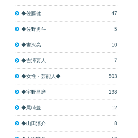
◆佐藤健
47
◆佐野勇斗
5
◆吉沢亮
10
◆吉澤要人
7
◆女性・芸能人◆
503
◆宇野昌磨
138
◆尾崎豊
12
◆山田涼介
8