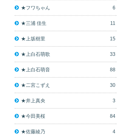
★フワちゃん
6
★三浦 佳生
11
★上坂樹里
15
★上白石萌歌
33
★上白石萌音
88
★二宮こずえ
30
★井上真央
3
★今田美桜
84
★佐藤綾乃
4