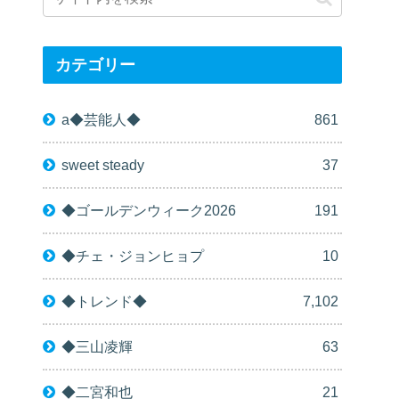
カテゴリー
a◆芸能人◆
861
sweet steady
37
◆ゴールデンウィーク2026
191
◆チェ・ジョンヒョプ
10
◆トレンド◆
7,102
◆三山凌輝
63
◆二宮和也
21