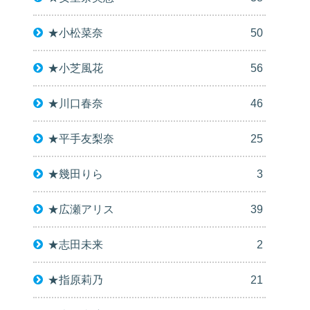
★小松菜奈
50
★小芝風花
56
★川口春奈
46
★平手友梨奈
25
★幾田りら
3
★広瀬アリス
39
★志田未来
2
★指原莉乃
21