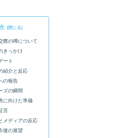
次
交際の噂について
のきっかけ
デート
の紹介と反応
への報告
ーズの瞬間
表に向けた準備
証言
とメディアの反応
今後の展望