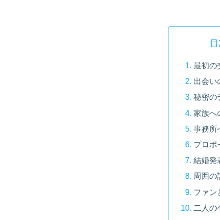
目
最初の
出会い
秘密の
家族へ
事務所
プロポ
結婚発
周囲の
ファン
二人の