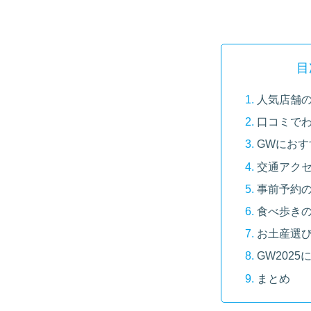
目
人気店舗
口コミで
GWにお
交通アク
事前予約
食べ歩き
お土産選
GW202
まとめ