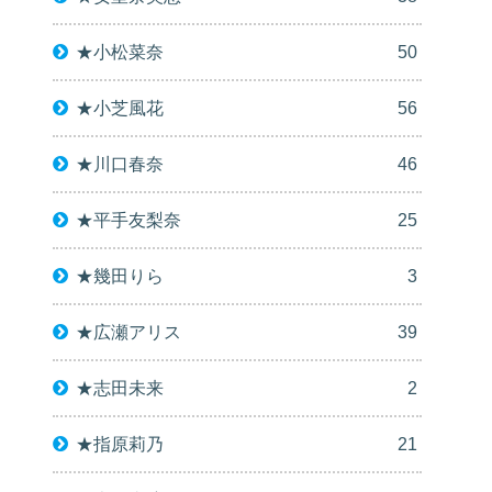
★小松菜奈
50
★小芝風花
56
★川口春奈
46
★平手友梨奈
25
★幾田りら
3
★広瀬アリス
39
★志田未来
2
★指原莉乃
21