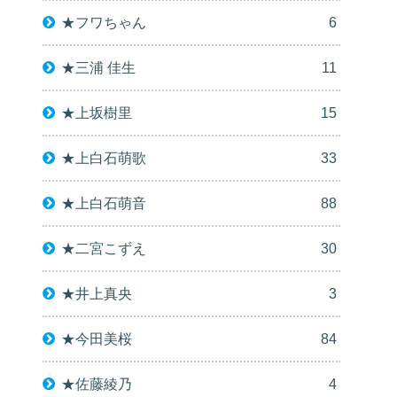
★フワちゃん
6
★三浦 佳生
11
★上坂樹里
15
★上白石萌歌
33
★上白石萌音
88
★二宮こずえ
30
★井上真央
3
★今田美桜
84
★佐藤綾乃
4