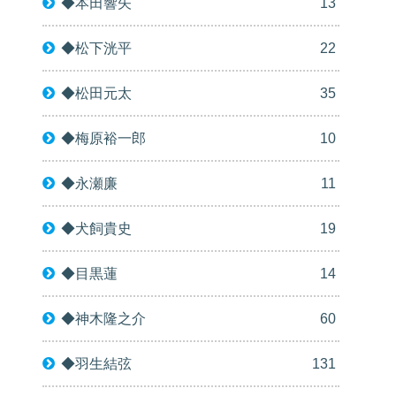
◆本田響矢
13
◆松下洸平
22
◆松田元太
35
◆梅原裕一郎
10
◆永瀬廉
11
◆犬飼貴史
19
◆目黒蓮
14
◆神木隆之介
60
◆羽生結弦
131