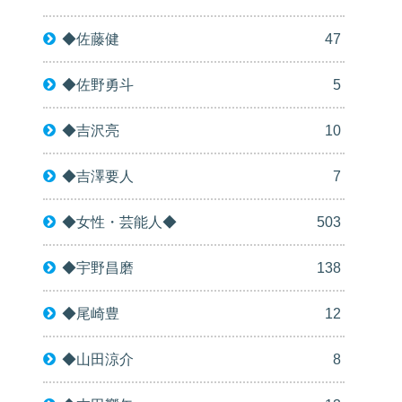
◆佐藤健
47
◆佐野勇斗
5
◆吉沢亮
10
◆吉澤要人
7
◆女性・芸能人◆
503
◆宇野昌磨
138
◆尾崎豊
12
◆山田涼介
8