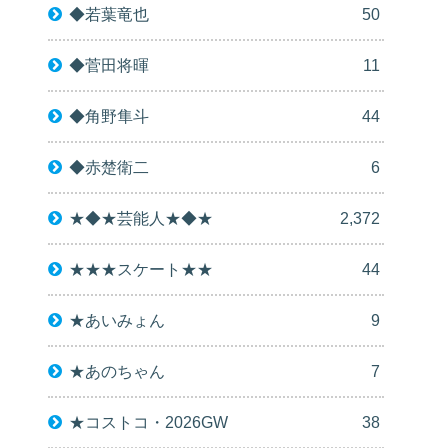
◆若葉竜也
50
◆菅田将暉
11
◆角野隼斗
44
◆赤楚衛二
6
★◆★芸能人★◆★
2,372
★★★スケート★★
44
★あいみょん
9
★あのちゃん
7
★コストコ・2026GW
38