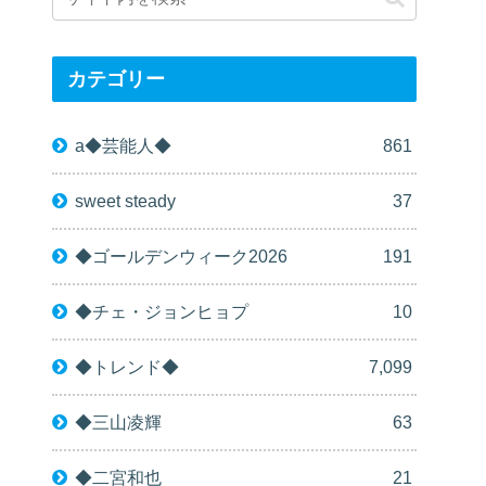
カテゴリー
a◆芸能人◆
861
sweet steady
37
◆ゴールデンウィーク2026
191
◆チェ・ジョンヒョプ
10
◆トレンド◆
7,099
◆三山凌輝
63
◆二宮和也
21