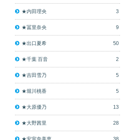
★内田理央
3
★冨里奈央
9
★出口夏希
50
★千葉 百音
2
★吉田雪乃
5
★堀川桃香
5
★大原優乃
13
★大野茜里
28
★安室奈美恵
38