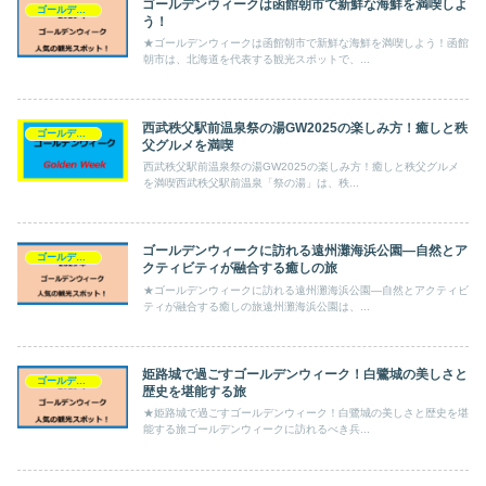
ゴールデンウィークは函館朝市で新鮮な海鮮を満喫しよ
ゴールデンウィーク
う！
★ゴールデンウィークは函館朝市で新鮮な海鮮を満喫しよう！函館
朝市は、北海道を代表する観光スポットで、...
西武秩父駅前温泉祭の湯GW2025の楽しみ方！癒しと秩
ゴールデンウィーク
父グルメを満喫
西武秩父駅前温泉祭の湯GW2025の楽しみ方！癒しと秩父グルメ
を満喫西武秩父駅前温泉「祭の湯」は、秩...
ゴールデンウィークに訪れる遠州灘海浜公園—自然とア
ゴールデンウィーク
クティビティが融合する癒しの旅
★ゴールデンウィークに訪れる遠州灘海浜公園—自然とアクティビ
ティが融合する癒しの旅遠州灘海浜公園は、...
姫路城で過ごすゴールデンウィーク！白鷺城の美しさと
ゴールデンウィーク
歴史を堪能する旅
★姫路城で過ごすゴールデンウィーク！白鷺城の美しさと歴史を堪
能する旅ゴールデンウィークに訪れるべき兵...