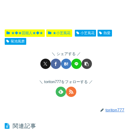
★◆★芸能人★◆★
★小芝風花
小芝風花
熱愛
菊池風磨
シェアする
toriton777をフォローする
toriton777
関連記事