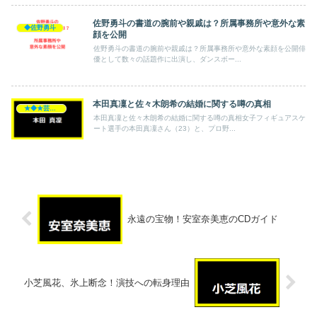
佐野勇斗の書道の腕前や親戚は？所属事務所や意外な素
◆佐野勇斗
顔を公開
佐野勇斗の書道の腕前や親戚は？所属事務所や意外な素顔を公開俳
優として数々の話題作に出演し、ダンスボー...
本田真凜と佐々木朗希の結婚に関する噂の真相
★◆★芸能人★◆★
本田真凜と佐々木朗希の結婚に関する噂の真相女子フィギュアスケ
ート選手の本田真凜さん（23）と、プロ野...
永遠の宝物！安室奈美恵のCDガイド
小芝風花、氷上断念！演技への転身理由