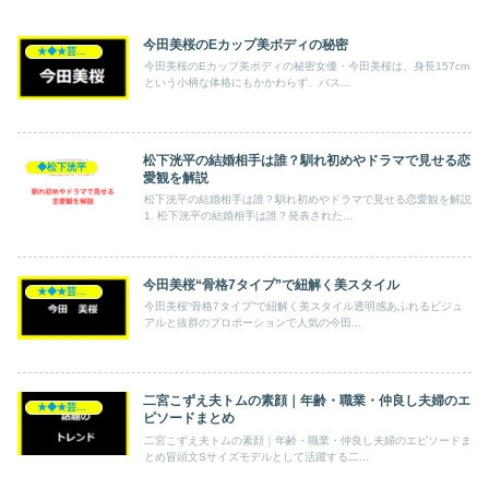
今田美桜のEカップ美ボディの秘密
★◆★芸能人★◆★
今田美桜のEカップ美ボディの秘密女優・今田美桜は、身長157cm
という小柄な体格にもかかわらず、バス...
松下洸平の結婚相手は誰？馴れ初めやドラマで見せる恋
◆松下洸平
愛観を解説
松下洸平の結婚相手は誰？馴れ初めやドラマで見せる恋愛観を解説
1. 松下洸平の結婚相手は誰？発表された...
今田美桜“骨格7タイプ”で紐解く美スタイル
★◆★芸能人★◆★
今田美桜“骨格7タイプ”で紐解く美スタイル透明感あふれるビジュ
アルと抜群のプロポーションで人気の今田...
二宮こずえ夫トムの素顔｜年齢・職業・仲良し夫婦のエ
★◆★芸能人★◆★
ピソードまとめ
二宮こずえ夫トムの素顔｜年齢・職業・仲良し夫婦のエピソードま
とめ冒頭文Sサイズモデルとして活躍する二...