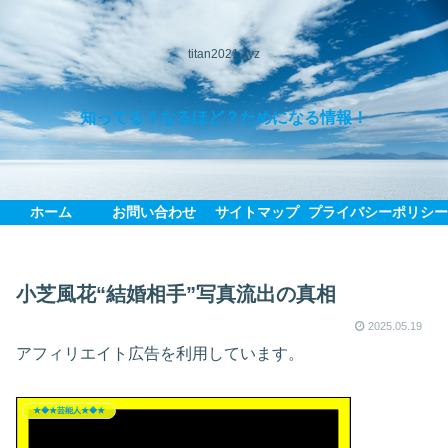
titan2021.xyz
知ってる？なるほど？ためになる情報！
ホーム
お問い合わせ
サイトマップ
プライバシーポリシ
小芝風花“結婚相手”写真流出の真相
2025.05.19
アフィリエイト広告を利用しています。
★◆★芸能人★◆★