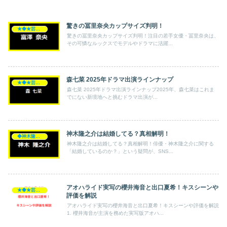
驚きの冨里奈央カップサイズ判明！
★◆★芸能人★◆★
驚きの冨里奈央カップサイズ判明！注目の若手女優・冨里奈央は、
その可憐なルックスでモデルやドラマに活躍...
森七菜 2025年ドラマ出演ラインナップ
★◆★芸能人★◆★
森七菜 2025年ドラマ出演ラインナップ2025年、森七菜はこれま
でにない新境地へと挑むドラマ出演が...
神木隆之介は結婚してる？真相解明！
◆神木隆之介
神木隆之介は結婚してる？真相解明！俳優・神木隆之介に関する
「結婚しているのか？」という疑問が、SNS...
アオハライド実写の櫻井海音と出口夏希！キスシーンや
★◆★芸能人★◆★
評価を解説
アオハライド実写の櫻井海音と出口夏希！キスシーンや評価を解説
1. 櫻井海音が主演を務めた実写版アオハ...