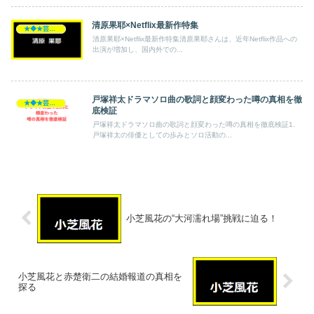
清原果耶×Netflix最新作特集
★◆★芸能人★◆★
清原果耶×Netflix最新作特集清原果耶さんは、近年Netflix作品への
出演が増加し、国内外での...
戸塚祥太ドラマソロ曲の歌詞と顔変わった噂の真相を徹
★◆★芸能人★◆★
底検証
戸塚祥太ドラマソロ曲の歌詞と顔変わった噂の真相を徹底検証1.
戸塚祥太の俳優としての歩みとソロ活動の...
小芝風花の“大河濡れ場”挑戦に迫る！
小芝風花と赤楚衛二の結婚報道の真相を
探る