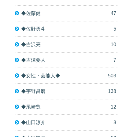
◆佐藤健
47
◆佐野勇斗
5
◆吉沢亮
10
◆吉澤要人
7
◆女性・芸能人◆
503
◆宇野昌磨
138
◆尾崎豊
12
◆山田涼介
8