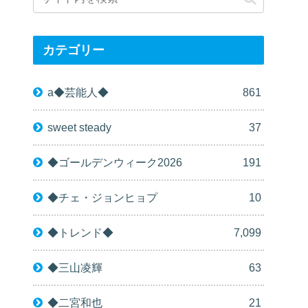
カテゴリー
a◆芸能人◆
861
sweet steady
37
◆ゴールデンウィーク2026
191
◆チェ・ジョンヒョプ
10
◆トレンド◆
7,099
◆三山凌輝
63
◆二宮和也
21