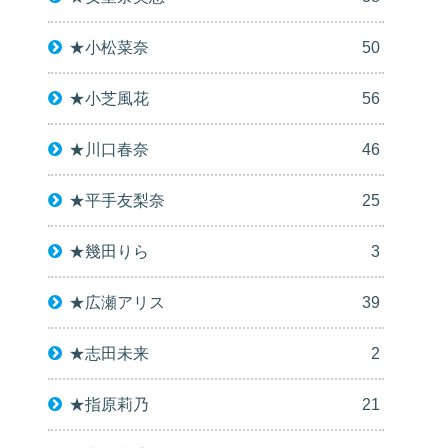
★小松菜奈
50
★小芝風花
56
★川口春奈
46
★平手友梨奈
25
★幾田りら
3
★広瀬アリス
39
★志田未来
2
★指原莉乃
21