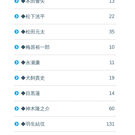
◆本田響矢
13
◆松下洸平
22
◆松田元太
35
◆梅原裕一郎
10
◆永瀬廉
11
◆犬飼貴史
19
◆目黒蓮
14
◆神木隆之介
60
◆羽生結弦
131