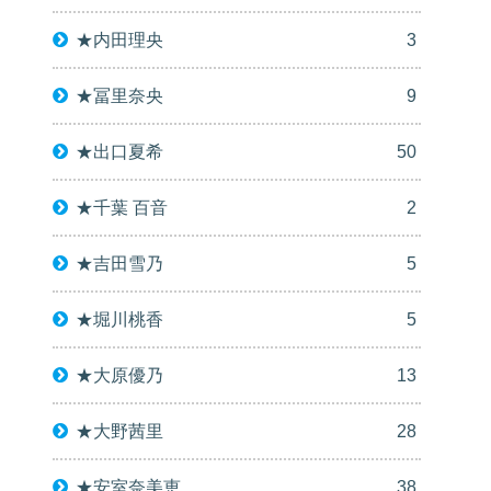
★内田理央
3
★冨里奈央
9
★出口夏希
50
★千葉 百音
2
★吉田雪乃
5
★堀川桃香
5
★大原優乃
13
★大野茜里
28
★安室奈美恵
38