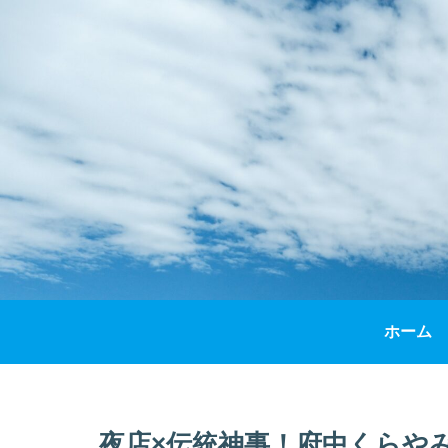
ホーム
夜店×伝統神事！府中くらやみ