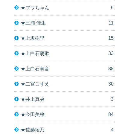
★フワちゃん
6
★三浦 佳生
11
★上坂樹里
15
★上白石萌歌
33
★上白石萌音
88
★二宮こずえ
30
★井上真央
3
★今田美桜
84
★佐藤綾乃
4