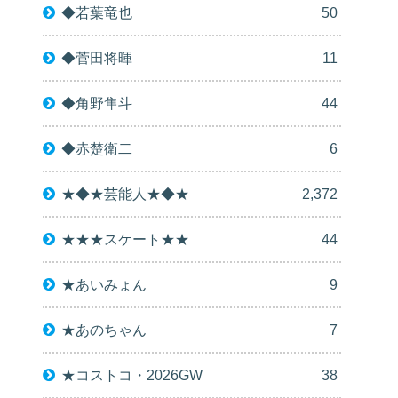
◆若葉竜也
50
◆菅田将暉
11
◆角野隼斗
44
◆赤楚衛二
6
★◆★芸能人★◆★
2,372
★★★スケート★★
44
★あいみょん
9
★あのちゃん
7
★コストコ・2026GW
38