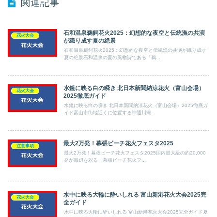
関連記事
石和温泉鵜飼花火2025：幻想的な夜空と伝統漁の共演
花火大会
が織り成す夏の絶景
石和温泉鵜飼花火2025：幻想的な夜空と伝統漁の共演が織り成す
夏の絶景石和温泉の夏の風物詩である「鵜...
水鏡に映る白の瞬き 北日本新聞納涼花火（富山会場）
花火大会
2025徹底ガイド
水鏡に映る白の瞬き 北日本新聞納涼花火（富山会場）2025徹底ガ
イド富山市街地近くに位置する神通川河...
最大2万発！幕張ビーチ花火フェスタ2025
注意事項
最大2万発！幕張ビーチ花火フェスタ2025国内最大級の約20,000
発が海辺を彩る「幕張ビーチ花火フ...
水中に映る大輪に酔いしれる 富山新港花火大会2025完
花火大会
全ガイド
水中に映る大輪に酔いしれる 富山新港花火大会2025完全ガイド夏