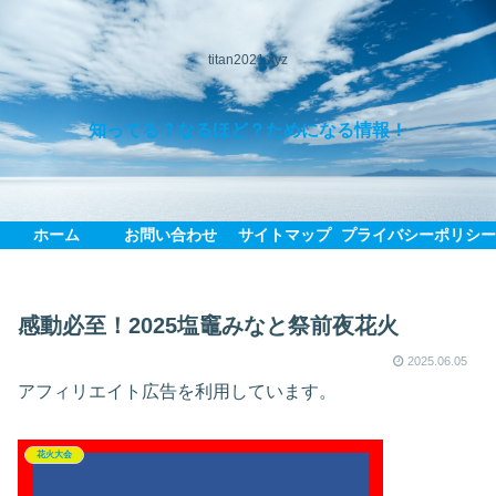
titan2021.xyz
知ってる？なるほど？ためになる情報！
ホーム
お問い合わせ
サイトマップ
プライバシーポリシ
感動必至！2025塩竈みなと祭前夜花火
2025.06.05
アフィリエイト広告を利用しています。
花火大会