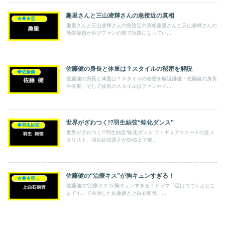
趣里さんと三山凌輝さんの急接近の真相
★◆★芸能人★◆★
趣里さんと三山凌輝さんの急接近の真相趣里さんと三山凌輝さんの
熱愛疑惑が再びファンの間で話題になってい...
佐藤健の身長と体重は？スタイルの秘密を解説
◆佐藤健
佐藤健の身長と体重は？スタイルの秘密を解説俳優・佐藤健の身長
や体重、そして抜群のスタイルはファンやメ...
世界がざわつく!?羽生結弦“蛙化ダンス”
◆羽生結弦
世界がざわつく!?羽生結弦“蛙化ダンス”フィギュアスケートの金メ
ダリスト、羽生結弦選手がSNS上で突...
佐藤健の“治療キス”が胸キュンすぎる！
★◆★芸能人★◆★
佐藤健の“治療キス”が胸キュンすぎる！ドラマ『恋はつづくよどこ
までも』で共演した佐藤健と上白石萌音。...