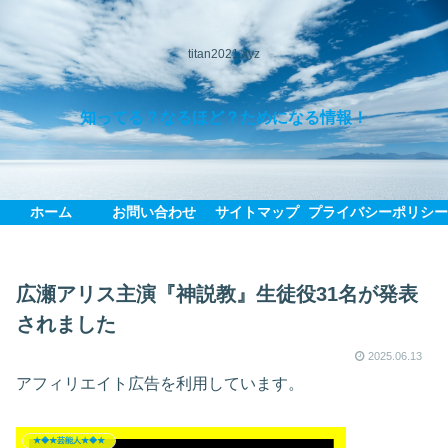
titan2021.xyz
知ってる？なるほど？ためになる情報！
ホーム
お問い合わせ
サイトマップ
プライバシーポリシ
広瀬アリス主演『神説教』生徒役31名が発表
されました
2025.06.13
アフィリエイト広告を利用しています。
★◆★芸能人★◆★