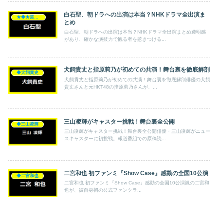
白石聖、朝ドラへの出演は本当？NHKドラマ全出演ま
★◆★芸能人★◆★
とめ
白石聖、朝ドラへの出演は本当？NHKドラマ全出演まとめ透明感
があり、確かな演技力で観る者を惹きつける...
犬飼貴丈と指原莉乃が初めての共演！舞台裏を徹底解剖
◆犬飼貴史
犬飼貴丈と指原莉乃が初めての共演！舞台裏を徹底解剖俳優の犬飼
貴丈さんと元HKT48の指原莉乃さんが、...
三山凌輝がキャスター挑戦！舞台裏全公開
◆三山凌輝
三山凌輝がキャスター挑戦！舞台裏全公開俳優・三山凌輝がニュー
スキャスターに初挑戦。報道番組での原稿読...
二宮和也 初ファンミ『Show Case』感動の全国10公演
◆二宮和也
二宮和也 初ファンミ『Show Case』感動の全国10公演嵐の二宮和
也が、彼自身初の公式ファンクラ...