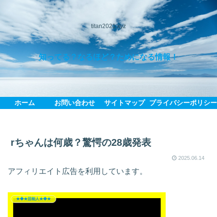
titan2021.xyz
知ってる？なるほど？ためになる情報！
ホーム
お問い合わせ
サイトマップ
プライバシーポリシ
rちゃんは何歳？驚愕の28歳発表
2025.06.14
アフィリエイト広告を利用しています。
★◆★芸能人★◆★