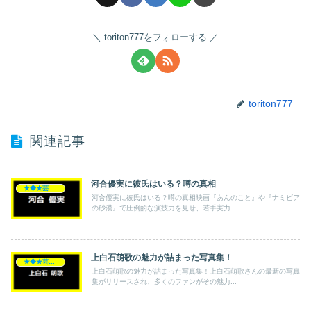
toriton777をフォローする
toriton777
関連記事
河合優実に彼氏はいる？噂の真相
★◆★芸能人★◆★
河合優実に彼氏はいる？噂の真相映画『あんのこと』や『ナミビア
の砂漠』で圧倒的な演技力を見せ、若手実力...
上白石萌歌の魅力が詰まった写真集！
★◆★芸能人★◆★
上白石萌歌の魅力が詰まった写真集！上白石萌歌さんの最新の写真
集がリリースされ、多くのファンがその魅力...